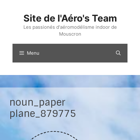
Aller
au
Site de l'Aéro's Team
contenu
Les passionés d'aéromodélisme indoor de
Mouscron
Menu
noun_paper
plane_879775