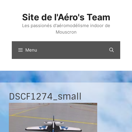
Aller
au
Site de l'Aéro's Team
contenu
Les passionés d'aéromodélisme indoor de
Mouscron
Menu
DSCF1274_small